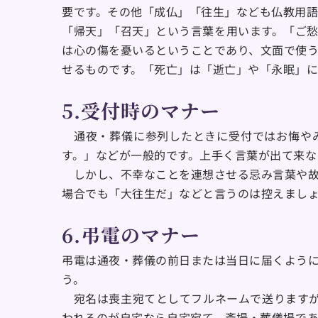
要です。その他「成仏」「往生」なども仏教用
「帰天」「召天」という言葉を用います。「ご
は心の傷を憂いるということであり、文面で使
せるものです。「死亡」は「逝亡」や「永眠」
5.受付時のマナー
　通夜・葬儀に参列したときに受付ではお悔や
す。」などが一般的です。上手く言葉が出て来な
　しかし、不幸なことを連想させる忌み言葉や
場合でも「大往生だ」などと言うのは控えまし
6.弔電のマナー
弔電は通夜・葬儀の前日または当日に届くよう
う。
　宛名は喪主宛てとしてフルネームで送りますが
われるのが自宅なら自宅宛て、斎場・葬儀場で