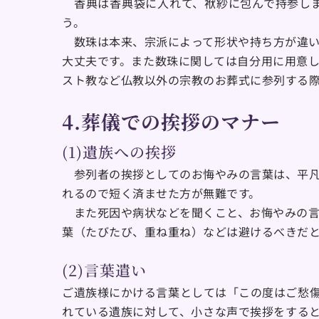
　香典は香典袋に入れて、袱紗に包んで持参し
う。
　数珠は本来、宗派によって形状や持ち方が違
大丈夫です。また数珠に関しては自分用に用意
スト教など仏教以外の宗教のお葬式に参列する
4.葬儀での挨拶のマナー
(1)遺族への挨拶
　参列者の挨拶としてのお悔やみの言葉は、平
れるので短く済ませた方が無難です。
　また死因や病状などを聞くこと、お悔やみの
葉（たびたび、重ね重ね）などは避けるべきだ
(2)言葉遣い
ご遺族様にかける言葉としては「この度はご愁
れている遺族に対して、小さな声で挨拶をする