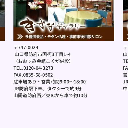
〒747-0024
〒
 山口県防府市国衙3丁目1-4
山
（おおすみ会館こくが併設）
TE
TEL.0120-04-3273
FA
FAX.0835-68-0502
営
駐車場あり・営業時間9:00～18:00
J
JR防府駅下車、タクシーで約9分
中
山陽道防府西／東ICから車で約10分