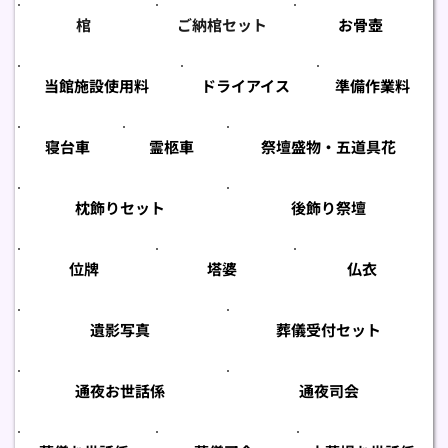
棺
ご納棺セット
お骨壺
当館施設使用料
ドライアイス
準備作業料
寝台車
霊柩車
祭壇盛物・五道具花
枕飾りセット
後飾り祭壇
位牌
塔婆
仏衣
遺影写真
葬儀受付セット
通夜お世話係
通夜司会