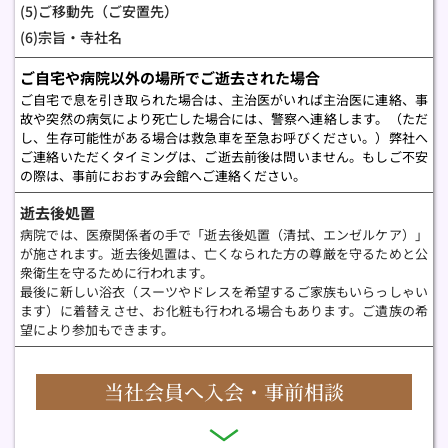
(5)ご移動先（ご安置先）　
(6)宗旨・寺社名
ご自宅や病院以外の場所でご逝去された場合
ご自宅で息を引き取られた場合は、主治医がいれば主治医に連絡、事
故や突然の病気により死亡した場合には、警察へ連絡します。（ただ
し、生存可能性がある場合は救急車を至急お呼びください。）弊社へ
ご連絡いただくタイミングは、ご逝去前後は問いません。もしご不安
の際は、事前におおすみ会館へご連絡ください。
逝去後処置
病院では、医療関係者の手で「逝去後処置（清拭、エンゼルケア）」
が施されます。逝去後処置は、亡くなられた方の尊厳を守るためと公
衆衛生を守るために行われます。
最後に新しい浴衣（スーツやドレスを希望するご家族もいらっしゃい
ます）に着替えさせ、お化粧も行われる場合もあります。ご遺族の希
望により参加もできます。
当社会員へ入会・事前相談