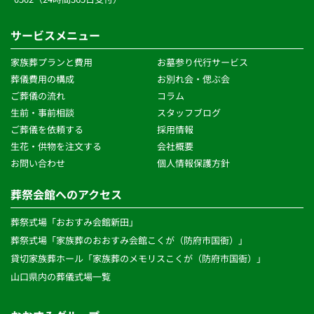
当社は、個人情報保護に関する社内体制について継続的に
見直しを行い、必要に応じて随時改善に努めてまいりま
サービスメニュー
す。
家族葬プランと費用
お墓参り代行サービス
葬儀費用の構成
お別れ会・偲ぶ会
ご葬儀の流れ 
コラム
生前・事前相談 
スタッフブログ
ご葬儀を依頼する
採用情報
生花・供物を注文する 
会社概要
お問い合わせ
個人情報保護方針 
葬祭会館へのアクセス
葬祭式場「おおすみ会館新田」
葬祭式場「家族葬のおおすみ会館こくが（防府市国衙）」
貸切家族葬ホール「家族葬のメモリスこくが（防府市国衙）」
山口県内の葬儀式場一覧