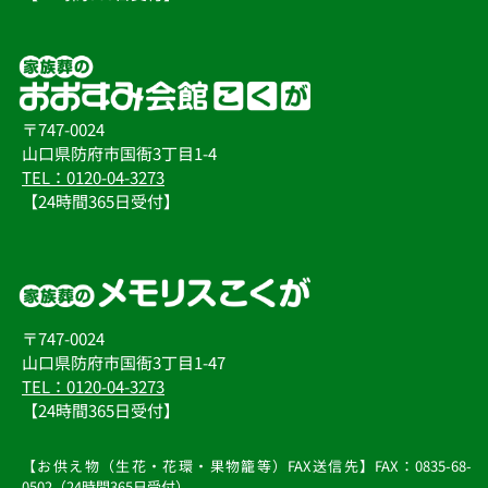
当社は、管理責任者の下、取得した個人情報について適切
かつ慎重な管理を行ってまいります。
不当なアクセス、破壊、改ざん、漏洩等を防止するために
必要な安全対策を講じ、個人情報の保護に努めてまいりま
す。 また、利用目的の遂行のために業務を委託する場合、
委託先に対して契約等の措置を行い、個人情報の取り扱い
〒747-0024
に関して適切な管理、監督を行ってまいります。
ユーザーの退会などの理由により当該の個人情報が不要に
山口県防府市国衙3丁目1-4
なった場合については、すみやかに抹消いたします。
TEL：0120-04-3273
【24時間365日受付】
◆個人情報の開示について
当社は、ユーザー本人からの個人情報開示、変更、利用停
止、削除の要求が行われた場合、各サービスの利用規約に
おいて定める開示方法に基づき受け入れるものとします。
◆個人情報保護関連法令等の遵守について
当社は「個人情報の保護に関する法律」、その他、個人情
〒747-0024
報保護に関する各種法令及びその他の規範を遵守いたしま
山口県防府市国衙3丁目1-47
す。
TEL：0120-04-3273
◆個人情報の第三者提供について
【24時間365日受付】
当社は、法令に定める場合を除き、個人情報を、事前に本
人の同意を得ることなく、第三者には提供いたしません。
【お供え物（生花・花環・果物籠等）FAX送信先】FAX：0835-68-
◆個人情報保護に対する取り組みの継続的見直しについて
0502（24時間365日受付）