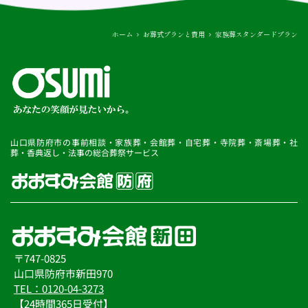
おおすみ会館を運営する株式会社おおすみ（以下当社とい
います。）は、個人情報保護の重要性を認識し、以下の方
針に基づき個人情報の保護に努めてまいります。
ホーム
お葬式プランと費用
家族葬スタンダードプラン
◆個人情報とは
個人情報とは、氏名、住所、電話番号、メールアドレス、
生年月日、携帯電話における個体識別番号(UID)、その他の
情報で、個人を特定できる情報をいいます。
◆個人情報の取得および利用について
当社は、当社の事業活動やお客様へのより良いサービスを
山口県防府市の事前相談・家族葬・会館葬・自宅葬・寺院葬・斎場葬・社
提供するために必要な個人情報を適法かつ公正な手段によ
葬・香典返し・法事の総合葬祭サービス
って取得いたします。また以下に挙げる目的のために利用
することがあります。
(1)当社に採用活動目的でエントリーされたお客様に対する
求人情報の提供
(2)当社が求人情報を提供したお客様に対して、必要に応じ
た求人情報のご連絡
当社は、前項の目的以外の用途でエントリーされた個人情
報を利用しないものとします。
当社はユーザーの個人情報を取得する場合には、予め利用
〒747-0825
目的を明示し、その利用目的の範囲内で利用させていただ
山口県防府市新田970
きます。
TEL：0120-04-3273
【24時間365日受付】
◆個人情報の管理について