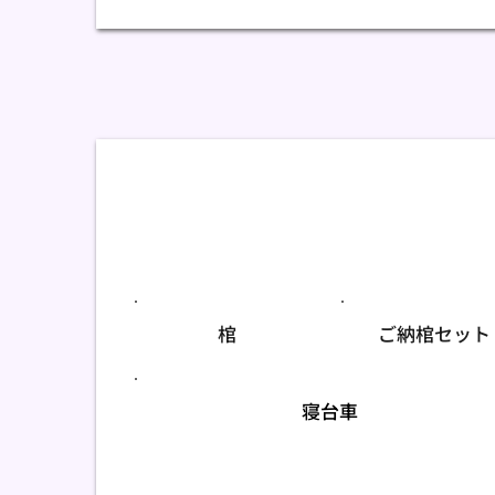
棺
ご納棺セット
寝台車